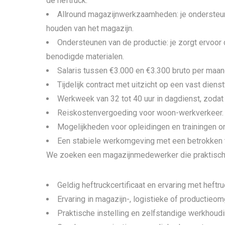
de heftruck.
Allround magazijnwerkzaamheden: je ondersteunt
houden van het magazijn.
Ondersteunen van de productie: je zorgt ervoor 
benodigde materialen.
Salaris tussen €3.000 en €3.300 bruto per maand,
Tijdelijk contract met uitzicht op een vast diens
Werkweek van 32 tot 40 uur in dagdienst, zodat j
Reiskostenvergoeding voor woon-werkverkeer.
Mogelijkheden voor opleidingen en trainingen om
Een stabiele werkomgeving met een betrokken t
We zoeken een magazijnmedewerker die praktisch
Geldig heftruckcertificaat en ervaring met heftr
Ervaring in magazijn-, logistieke of productieo
Praktische instelling en zelfstandige werkhoudi