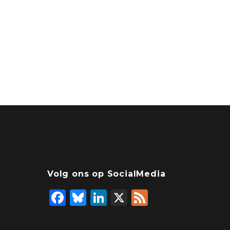
Volg ons op SocialMedia
F
Bl
Li
X
F
a
u
n
ee