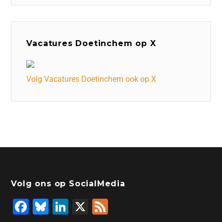
Vacatures Doetinchem op X
Volg Vacatures Doetinchem ook op X
Volg ons op SocialMedia
F
Bl
Li
X
F