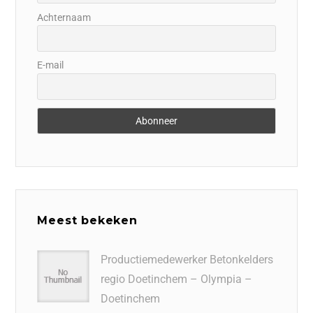
Achternaam
E-mail
Meest bekeken
Productiemedewerker Betonkelders
regio Doetinchem – Olympia –
Doetinchem