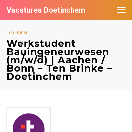
Vacatures Doetinchem
Vacatures per bedrijf
Ten Brinke
De populairste vacatures in Doetinchem
Werkstudent
Bauingeneurwesen
Nieuwsbrief feed
(m/w/d) | Aachen /
Bonn – Ten Brinke –
Doetinchem