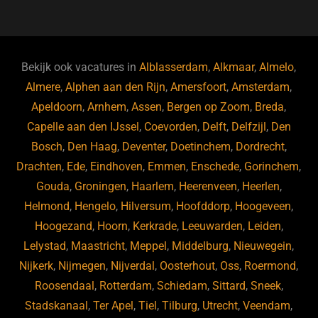
a
u
n
e
c
e
k
e
e
s
e
d
b
ky
dI
Bekijk ook vacatures in
Alblasserdam
,
Alkmaar
,
Almelo
,
o
n
Almere
,
Alphen aan den Rijn
,
Amersfoort
,
Amsterdam
,
Apeldoorn
,
Arnhem
,
Assen
,
Bergen op Zoom
,
Breda
,
o
Capelle aan den IJssel
,
Coevorden
,
Delft
,
Delfzijl
,
Den
k
Bosch
,
Den Haag
,
Deventer
,
Doetinchem
,
Dordrecht
,
Drachten
,
Ede
,
Eindhoven
,
Emmen
,
Enschede
,
Gorinchem
,
Gouda
,
Groningen
,
Haarlem
,
Heerenveen
,
Heerlen
,
Helmond
,
Hengelo
,
Hilversum
,
Hoofddorp
,
Hoogeveen
,
Hoogezand
,
Hoorn
,
Kerkrade
,
Leeuwarden
,
Leiden
,
Lelystad
,
Maastricht
,
Meppel
,
Middelburg
,
Nieuwegein
,
Nijkerk
,
Nijmegen
,
Nijverdal
,
Oosterhout
,
Oss
,
Roermond
,
Roosendaal
,
Rotterdam
,
Schiedam
,
Sittard
,
Sneek
,
Stadskanaal
,
Ter Apel
,
Tiel
,
Tilburg
,
Utrecht
,
Veendam
,