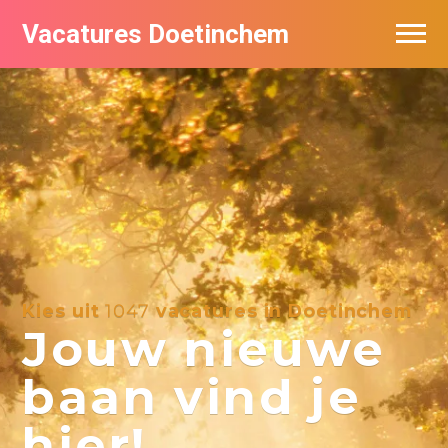
Vacatures Doetinchem
Vacatures per bedrijf
De populairste vacatures in Doetinchem
Nieuwsbrief feed
Kies uit
1047
vacatures in Doetinchem
Jouw nieuwe
baan vind je
hier!